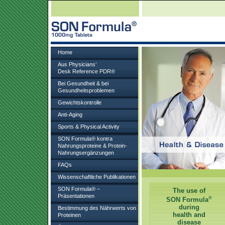
Home
Aus Physicians’
Desk Reference PDR®
Bei Gesundheit & bei
Gesundheitsproblemen
Gewichtskontrolle
Anti-Aging
Sports & Physical Activity
SON Formula® kontra
Nahrungsproteine & Protein-
Nahrungsergänzungen
FAQs
Wissenschaftliche Publikationen
SON Formula® –
The use of
Präsentationen
®
SON Formula
during
Bestimmung des Nährwerts von
health and
Proteinen
disease