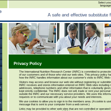
Select you
language
Privacy Policy
The International Nutrition Research Center (INRC) is committed to protectin
of our customers and of those who visit our web sites. This privacy policy h
how the INRC handles information about our customer's visits to INRC Web s
Visitors may access and browse our web site without registering or submittin
INRC receives and stores information entered on INRC Web sites including 
n
addresses, telephone numbers and other information that is voluntarily given.
kept strictly confidential. The INRC does not sell, trade or rent your persona
outside the INRC and our necessary service providers. We uses this informatio
requests or to communicate with you about your needs and interests.
We use cookies to allow you to sign in to the members area. (A cookie is used
n
message that is sent to your computer from a web server.)
Links may be provided to other web sites that are not controlled or operated