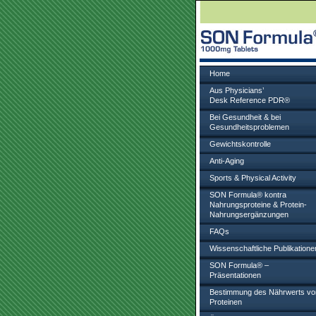
Home
Aus Physicians’
Desk Reference PDR®
Bei Gesundheit & bei
Gesundheitsproblemen
Gewichtskontrolle
Anti-Aging
Sports & Physical Activity
SON Formula® kontra
Nahrungsproteine & Protein-
Nahrungsergänzungen
FAQs
Wissenschaftliche Publikatione
SON Formula® –
Präsentationen
Bestimmung des Nährwerts vo
Proteinen