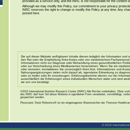
provided as a service only, and the INRC is not responsible for the content or 
Although we may modify this Policy, our commitment to your privacy protectio
INRC reserves the right to change or modify this Policy at any time. Any chang
posted here.
Die auf dieser Website verfügbaren Inhalte dienen lediglich der Information und st
den Rat oder die Empfehlung Ihres Arztes oder von medizinischem Fachpersonal d
Informationen nicht zur Diagnose oder Behandlung eines gesundheitlichen Probl
oder zur Verschreibung eines Medikamentes heranziehen. Wenn Sie ein medizin
oder vermuten, kontaktieren Sie unverzüglich Ihren Arzt. Informationen und Aus
Nahrungsergänzungen zielen nicht darauf ab, irgendeine Erkrankung zu diagnost
oder zu heilen oder ihr vorzubeugen. Erfahrungsberichte dienen nur der Informati
ausschließlich die Erfahrungen eines individuellen Menschen wider und sind weder
sie von uns bestätigt.
©2010 International Nutrition Research Center (INRC) Alle Rechte vorbehalten. Ohne vorh
des INRC darf kein Teil dieser Website in irgendeiner Form verarbeitet, vervielfältigt, verbr
gespeichert werden.
Physicians' Desk Reference® ist ein eingetragenes Warenzeichen der Thomson Healthcar
© 2010 International 