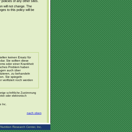
policies of any other sites.
n will not change. The
es to this policy will be
ellen keinen Ersatz für
ar. Sie sollten diese
ems oder einer Krankheit
isches Problem haben
sagen auch über
izieren, zu behandeln
on. Sie spiegeln
 verifiziert noch werden
erige schriftliche Zustimmung
eitet oder elektronisch
e Inc.
nach oben
Nutrition Research Center, Inc.