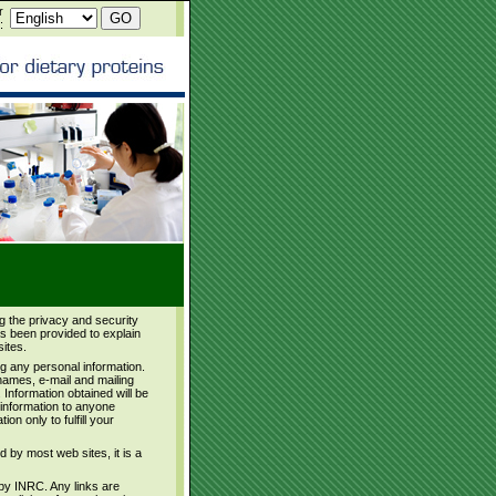
r
:
g the privacy and security
as been provided to explain
ites.
g any personal information.
names, e-mail and mailing
 Information obtained will be
l information to anyone
n only to fulfill your
 by most web sites, it is a
 by INRC. Any links are